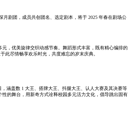
月剧团，成员共创团名、选定剧本，将于 2025 年春在剧场公
多元，优美旋律交织动感节奏。舞蹈形式丰富，既有精心编排的
师生于此尽情畅享欢乐时光，共度难忘的岁末庆典。
，涵盖数 1 大王、搭牌大王、抖腿大王、认人大赛及其决赛等
个性的舞台，用新奇方式诠释校园多元活力文化，倡导跳出固有