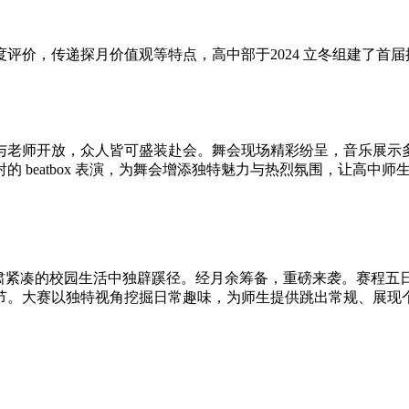
价，传递探月价值观等特点，高中部于2024 立冬组建了首届探
与老师开放，众人皆可盛装赴会。舞会现场精彩纷呈，音乐展示
 beatbox 表演，为舞会增添独特魅力与热烈氛围，让高中
肃紧凑的校园生活中独辟蹊径。经月余筹备，重磅来袭。赛程五日
节。大赛以独特视角挖掘日常趣味，为师生提供跳出常规、展现