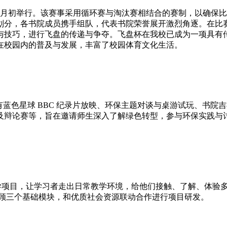
10 月初举行。该赛事采用循环赛与淘汰赛相结合的赛制，以确
划分，各书院成员携手组队，代表书院荣誉展开激烈角逐。在比
与技巧，进行飞盘的传递与争夺。飞盘杯在我校已成为一项具有
在校园内的普及与发展，丰富了校园体育文化生活。
蓝色星球 BBC 纪录片放映、环保主题对谈与桌游试玩、书院
及辩论赛等，旨在邀请师生深入了解绿色转型，参与环保实践与
（ELP）采用3-5天的研学项目，让学习者走出日常教学环境，给他们接触
回顾三个基础模块，和优质社会资源联动合作进行项目研发。