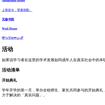
Shangshan House
上善若水，荤素搭配。
无极书院
Wuji House
🐼🦄🐻‍❄️🕶️🌫️🌈
活动
如果说学习者在这里的学术发展如同成年人在真实社会中的本
活动清单
开始典礼
学年开学的第一天，举办全校师生、家长共同参与的开始典礼
力于解决的「真实问题」。