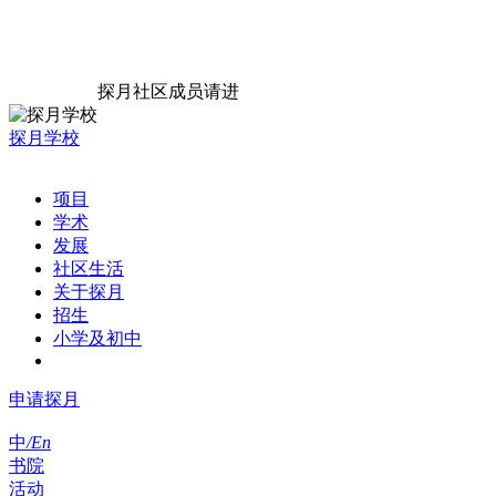
探月社区成员请进
探月学校
项目
学术
发展
社区生活
关于探月
招生
小学及初中
申请探月
中
/En
书院
活动