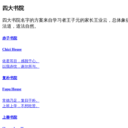
四大书院
四大书院名字的方案来自学习者王子元的家长王业云，总体象
法道，道法自然。
赤子书院
Chizi House
依君耳目，感我于心。
以我赤忱，谢尔所与。
复朴书院
Fupu House
常德乃足，复归于朴。
上班上学，不想吃苦。
上善书院