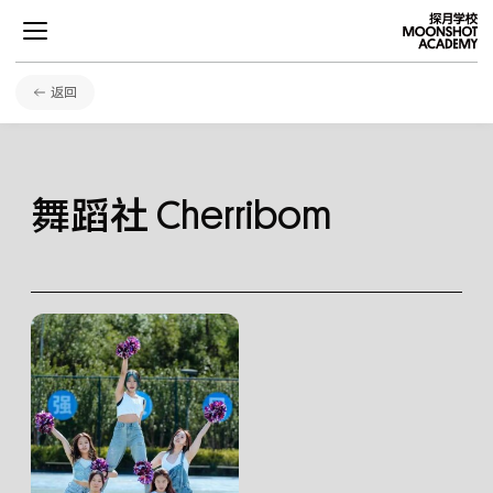
返回
项目
舞蹈社
Cherribom
学术
发展
社区生活
关于探月
招生