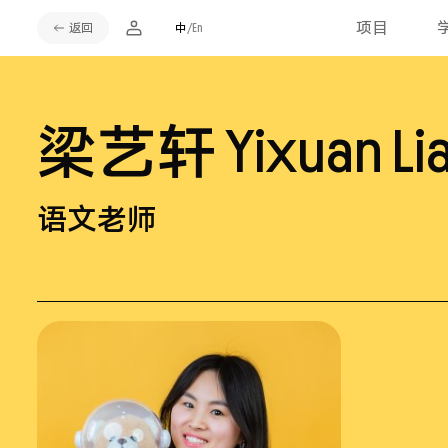
项目
返回
中
/En
梁艺轩
Yixuan Li
语文老师