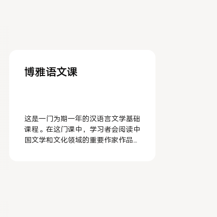
博雅语文课
这是一门为期一年的汉语言文学基础
课程。在这门课中，学习者会阅读中
国文学和文化领域的重要作家作品，
以加强对中国文化的理解，同时提高
汉语读写能力。从先秦哲学家的作品
到魏晋名篇、唐诗、宋词、元曲再到
明清文学和近现代文学作品，这门课
鼓励学习者对文本进行细致深入的研
读，有理有据地表达自己的观点，并
以批判的眼光整合各种参考文献，对