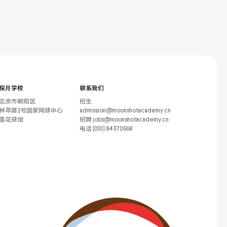
探月学校
联系我们
北京市朝阳区
招生
林萃路2号国家网球中心
admission@moonshotacademy.cn
莲花球馆
招聘 jobs@moonshotacademy.cn
电话 (010) 84370668