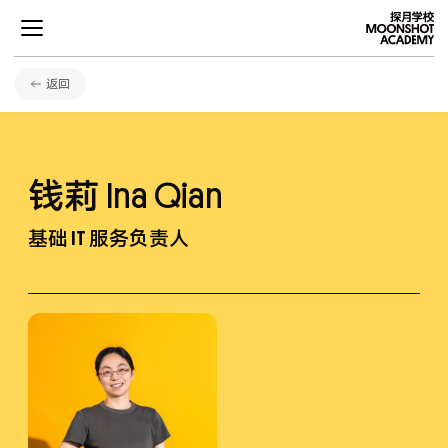
返回
项目
钱莉
Ina Qian
学术
基础 IT 服务负责人
发展
社区生活
关于探月
招生