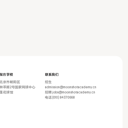
探月学校
联系我们
北京市朝阳区
招生
林萃路2号国家网球中心
admission@moonshotacademy.cn
莲花球馆
招聘 jobs@moonshotacademy.cn
电话 (010) 84370668