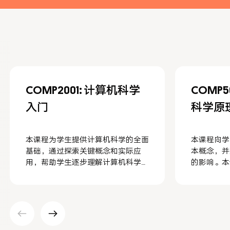
COMP2001: 计算机科学
COMP
入门
科学原
本课程为学生提供计算机科学的全面
本课程向学
基础，通过探索关键概念和实际应
本概念，并
用，帮助学生逐步理解计算机科学的
的影响。本
各个方面。学生将学习如何处理数据
题和实际应
和信息，了解计算机硬件、操作系
自己的想法
统、网络和互联网的基本知识，并掌
重要主题概
握Python编程的基础技能。同时，课
承载个人价
程还包括数据库的基本原理和人工智
机科学的兴