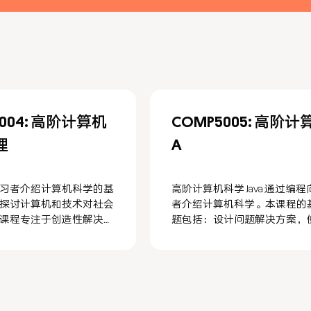
5004: 高阶计算机
COMP5005: 高阶计
理
A
习者介绍计算机科学的基
高阶计算机科学 Java 通过编
探讨计算机和技术对社会
者介绍计算机科学。本课程的
课程专注于创造性解决问
题包括：设计问题解决方案，
用，使学习者有机会利用
据结构来组织大量数据，开发
和创造力探索计算的几个
算法来处理数据及发现新信息
念，使用计算技术来创造
潜在解决方案，关注计算系统
值的产品，并培养对计算
和社会影响。该课程强调使用
趣和激发在计算机领域的
象的 Java 编程语言进行编程