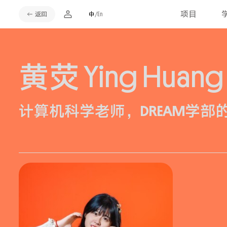
项目
返回
中
/En
黄荧
Ying Huang
计算机科学老师，DREAM学