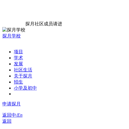
探月社区成员请进
探月学校
项目
学术
发展
社区生活
关于探月
招生
小学及初中
申请探月
返回
中
/En
返回