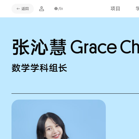
项目
返回
中
/En
张沁慧
Grace C
数学学科组长