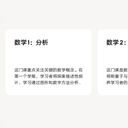
数学 1：分析
数学 2
这门课重点关注关键的数学概念。在
这门课是数
第一个学期，学习者将探索描述性统
将侧重于与
计，学习通过图形和数字方法分析和
养学习者的
解释数据。接下来是线性函数，涵盖
够在日常情
图表、斜率和等差数列等主题，然后
决问题。第
是二次函数和变换。在第二个学期，
索文氏图、
课程深入几何学，从相似性概念开
基础主题。
始，延伸到直角三角形和三角学。这
包括抛物线
包括研究三角比、勾股定理以及正弦
习者还参与
定律和余弦定律。课程的最后几个单
们的性质、