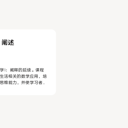
：阐述
学 1：阐释的延续。课程
生活相关的数学应用，培
思维能力，并使学习者能
况下从数学角度思考和解
一学期侧重于概率，并探
条件概率、排列和组合等
接下来是研究圆锥截面，
、圆、椭圆和双曲线。学
指数和对数函数，检查它
方程和现实世界的应用。