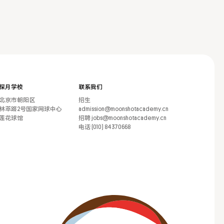
探月学校
联系我们
北京市朝阳区
招生
林萃路2号国家网球中心
admission@moonshotacademy.cn
莲花球馆
招聘 jobs@moonshotacademy.cn
电话 (010) 84370668