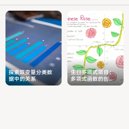
元涵盖多项式、分式和根式关系，学
在第二学期
习者将学习多项式运算、因式分解和
弧度和度量
解决复杂的方程。这门课程非常适合
数的绘图。
那些希望在科学、技术、工程或数学
介绍 2D 
领域的未来学习中建立坚实数学基础
以序列和级
的学习者。
和几何序列
和表示法。
考试和 AP
探索双变量分类数
生日多项式项目：
据中的关系
多项式函数的创意
探索